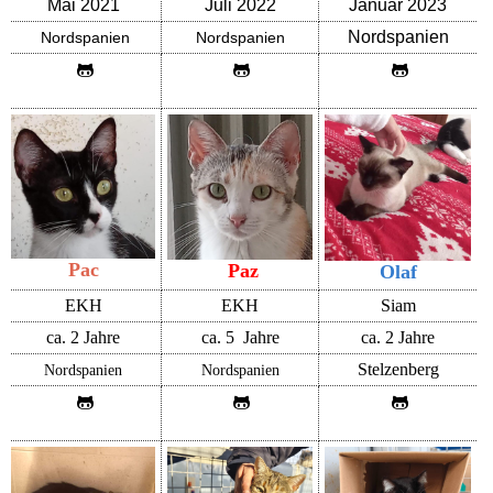
Mai 2021
Juli 2022
Januar 2023
Nordspanien
Nordspanien
Nordspanien
Pac
Paz
Olaf
EKH
EKH
Siam
ca. 2 Jahre
ca. 5 Jahre
ca. 2 Jahre
Stelzenberg
Nordspanien
Nordspanien