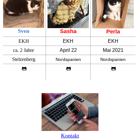
Sven
Sasha
Perla
EKH
EKH
EKH
ca. 2 Jahre
April 22
Mai 2021
Stelzenberg
Nordspanien
Nordspanien
Kontakt