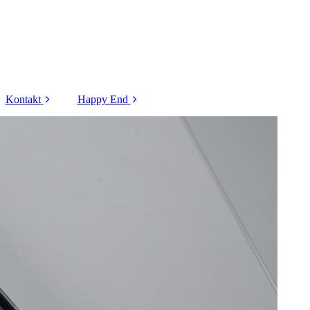
Kontakt
Happy End
Kontaktformular
Tiere - 2025
Formular
Tiere - 2024
Flugpatenschaft
Tiere - 2023
Formular
Vorkontrolle
Hunde - 2022
Hunde - 2021
Hunde - 2020
Hunde - 2019
Katzen - 2022