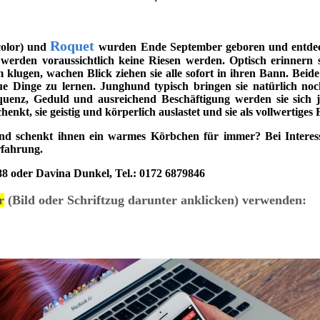
Roquet
icolor) und
wurden Ende September geboren und entdecke
werden voraussichtlich keine Riesen werden. Optisch erinnern
lugen, wachen Blick ziehen sie alle sofort in ihren Bann. Beide
ue Dinge zu lernen. Junghund typisch bringen sie natürlich n
equenz, Geduld und ausreichend Beschäftigung werden sie sich je
nkt, sie geistig und körperlich auslastet und sie als vollwertige
und schenkt ihnen ein warmes Körbchen für immer? Bei Interes
erfahrung.
88 oder Davina Dunkel, Tel.: 0172 6879846
r
(Bild oder Schriftzug darunter anklicken) verwenden: