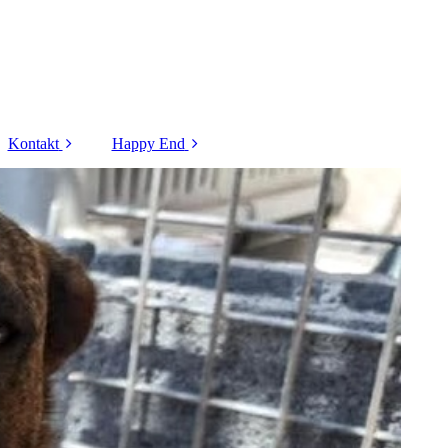
Kontakt
Happy End
Kontaktformular
Tiere - 2025
Formular
Tiere - 2024
Flugpatenschaft
Tiere - 2023
Formular
Vorkontrolle
Hunde - 2022
Hunde - 2021
Hunde - 2020
Hunde - 2019
Katzen - 2022