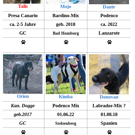
Talis
Mojo
Dante
Presa Canario
Bardino-Mix
Podenco
ca. 2-5 Jahre
geb. 2018
ca. 2022
GC
Lanzarote
Bad Homburg
Orion
Kimba
Donovan
Kan. Dogge
Podenco Mix
Labrador-Mix ?
geb.2017
01.06.22
01.08.18
GC
Spanien
Stelzenberg