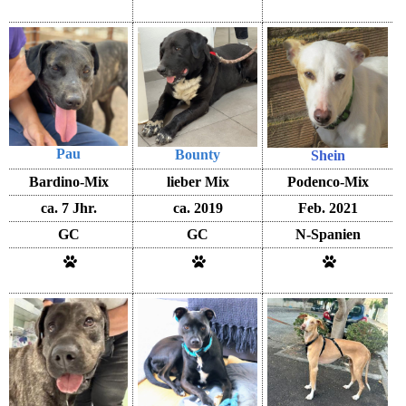
Pau
Bounty
Shein
Bardino-Mix
lieber Mix
Podenco-Mix
ca. 7 Jhr.
ca. 2019
Feb. 2021
GC
GC
N-Spanien