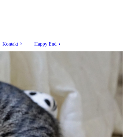
Kontakt
Happy End
Kontaktformular
Tiere - 2025
Formular
Tiere - 2024
Flugpatenschaft
Tiere - 2023
Formular
Vorkontrolle
Hunde - 2022
Hunde - 2021
Hunde - 2020
Hunde - 2019
Katzen - 2022