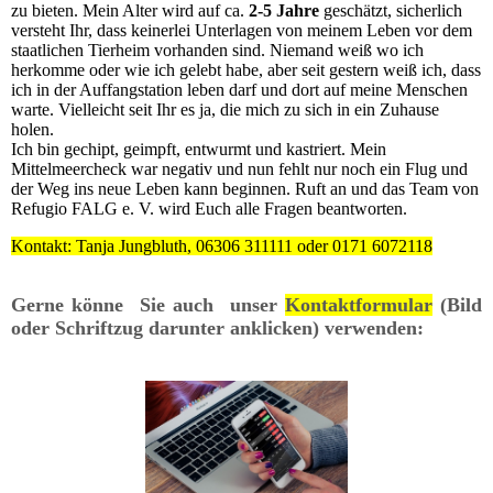
zu bieten. Mein Alter wird auf ca.
2-5 Jahre
geschätzt, sicherlich
versteht Ihr, dass keinerlei Unterlagen von meinem Leben vor dem
staatlichen Tierheim vorhanden sind. Niemand weiß wo ich
herkomme oder wie ich gelebt habe, aber seit gestern weiß ich, dass
ich in der Auffangstation leben darf und dort auf meine Menschen
warte. Vielleicht seit Ihr es ja, die mich zu sich in ein Zuhause
holen.
Ich bin gechipt, geimpft, entwurmt und kastriert. Mein
Mittelmeercheck war negativ und nun fehlt nur noch ein Flug und
der Weg ins neue Leben kann beginnen. Ruft an und das Team von
Refugio FALG e. V. wird Euch alle Fragen beantworten.
Kontakt: Tanja Jungbluth, 06306 311111 oder 0171 6072118
Gerne könne Sie auch unser
Kontaktformular
(Bild
oder Schriftzug darunter anklicken) verwenden: