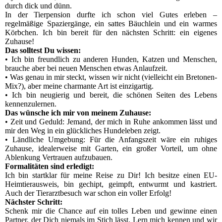
durch dick und dünn.
In der Tierpension durfte ich schon viel Gutes erleben –
regelmäßige Spaziergänge, ein sattes Bäuchlein und ein warmes
Körbchen. Ich bin bereit für den nächsten Schritt: ein eigenes
Zuhause!
Das solltest Du wissen:
• Ich bin freundlich zu anderen Hunden, Katzen und Menschen,
brauche aber bei neuen Menschen etwas Anlaufzeit.
• Was genau in mir steckt, wissen wir nicht (vielleicht ein Bretonen-
Mix?), aber meine charmante Art ist einzigartig.
• Ich bin neugierig und bereit, die schönen Seiten des Lebens
kennenzulernen.
Das wünsche ich mir von meinem Zuhause:
• Zeit und Geduld: Jemand, der mich in Ruhe ankommen lässt und
mir den Weg in ein glückliches Hundeleben zeigt.
• Ländliche Umgebung: Für die Anfangszeit wäre ein ruhiges
Zuhause, idealerweise mit Garten, ein großer Vorteil, um ohne
Ablenkung Vertrauen aufzubauen.
Formalitäten sind erledigt:
Ich bin startklar für meine Reise zu Dir! Ich besitze einen EU-
Heimtierausweis, bin gechipt, geimpft, entwurmt und kastriert.
Auch der Tierarztbesuch war schon ein voller Erfolg!
Nächster Schritt:
Schenk mir die Chance auf ein tolles Leben und gewinne einen
Partner, der Dich niemals im Stich lässt. Lern mich kennen und wir