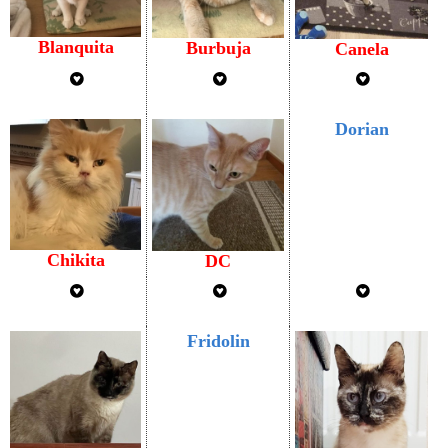
Blanquita
Burbuja
Canela
Dorian
Chikita
DC
Fridolin