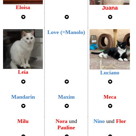
Eloisa
Juana
Love (=Manolo)
Leia
Luciano
Mandarin
Maxim
Meca
Milu
Nora
und
Nino
und
Flor
Pauline