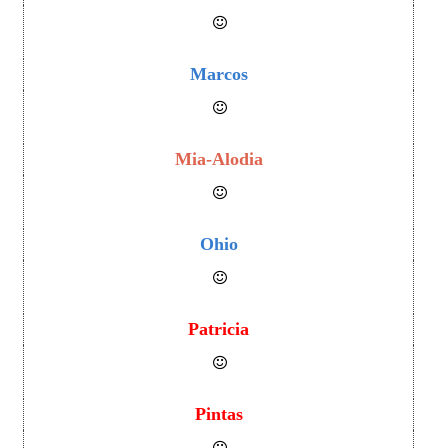
Marcos
Mia-Alodia
Ohio
Patricia
Pintas