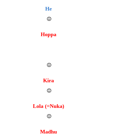
He
Hoppa
Kira
Lola (=Nuka)
Madhu