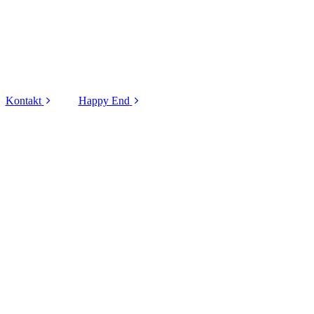
Kontakt
Happy End
Kontaktformular
Tiere - 2025
Formular
Tiere - 2024
Flugpatenschaft
Tiere - 2023
Formular
Vorkontrolle
Hunde - 2022
Hunde - 2021
Hunde - 2020
Hunde - 2019
Katzen - 2022