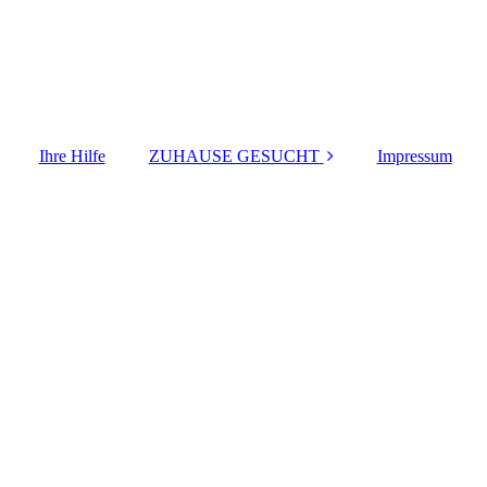
Ihre Hilfe
ZUHAUSE GESUCHT
Impressum
HUNDE ab 2 Jahren
WELPEN +
JUNGHUNDE