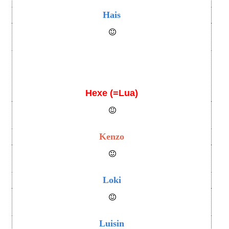
Hais
Hexe (=Lua)
Kenzo
Loki
Luisin